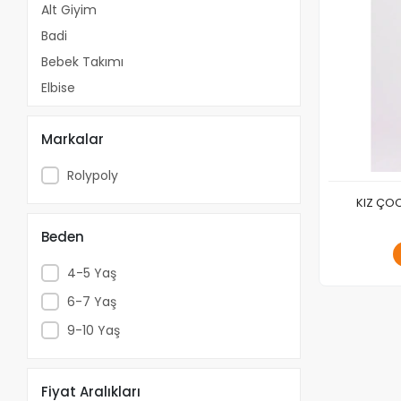
Alt Giyim
Badi
Bebek Takımı
Elbise
Eşofman
Markalar
Eşofman Altı
Eşofman Takımı
Rolypoly
Ev Giyim
KIZ ÇO
Gecelik
Beden
Hırka
Pijama
4-5 Yaş
Pijama Takımı
6-7 Yaş
Sweatshirt
9-10 Yaş
T-shirt
Takımlar
Fiyat Aralıkları
Tulum