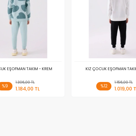
CUK EŞOFMAN TAKIM - KREM
KIZ ÇOCUK EŞOFMAN TAKIM
1.306,00 TL
Sepete Ekle
1.156,00 TL
Sepete
%9
%12
1.184,00 TL
1.019,00 
Adet
Adet