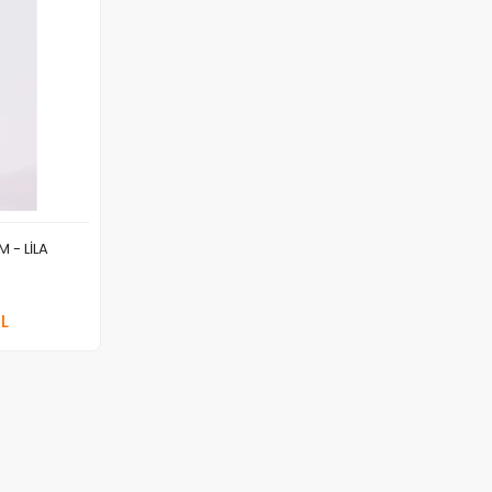
 - LİLA
 Ekle
TL