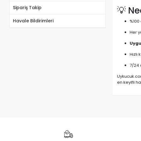
Sipariş Takip
💡 N
Havale Bildirimleri
%100
Her 
Uygu
Hızlı
7/24 
Uykucuk.com
en keyifli h