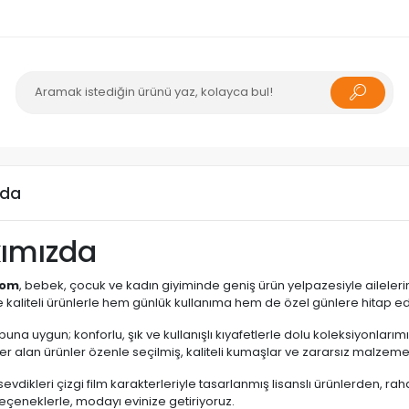
zda
ımızda
com
, bebek, çocuk ve kadın giyiminde geniş ürün yelpazesiyle ailelerin
e kaliteli ürünlerle hem günlük kullanıma hem de özel günlere hitap e
buna uygun; konforlu, şık ve kullanışlı kıyafetlerle dolu koleksiyonlar
er alan ürünler özenle seçilmiş, kaliteli kumaşlar ve zararsız malzeme
evdikleri çizgi film karakterleriyle tasarlanmış lisanslı ürünlerden, r
seçeneklerle, modayı evinize getiriyoruz.