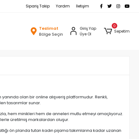
Sipariş Takip
Yardım
İletişim
0
Teslimat
Giriş Yap
Sepetim
Bölge Seçin
Üye Ol
 yanında olan bir online alışveriş platformudur. Renkli,
den tasarımlar sunar.
ımızla, hem minikleri hem de anneleri mutlu etmeyi amaçlıyoruz.
lerle üretilmiş markalardan oluşur.
ahatlığı ön planda tutan kadın pijama takımlarına kadar uzanan