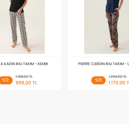
 KADIN IKILI TAKIM - KEMIK
PIERRE CARDIN IKILI TAKIM -
1.138,00 TL
Sepete Ekle
1.294,00 TL
Sepete
%12
%10
999,00 TL
1.170,00 
Adet
Adet