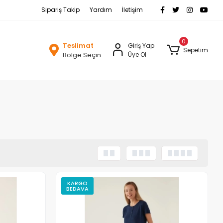
Sipariş Takip
Yardım
İletişim
0
Teslimat
Giriş Yap
Sepetim
Bölge Seçin
Üye Ol
KARGO
BEDAVA