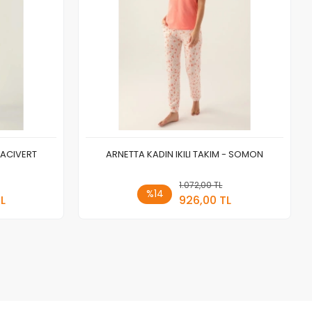
 LACIVERT
ARNETTA KADIN IKILI TAKIM - SOMON
 Ekle
1.072,00 TL
Sepete Ekle
%14
TL
926,00 TL
Adet