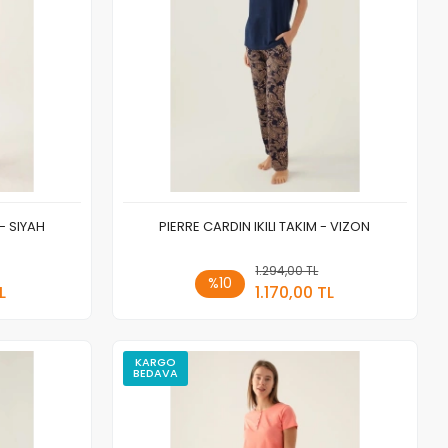
- SIYAH
PIERRE CARDIN IKILI TAKIM - VIZON
 Ekle
1.294,00 TL
Sepete Ekle
%10
L
1.170,00 TL
Adet
KARGO
BEDAVA