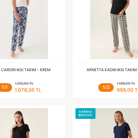
 CARDIN IKILI TAKIM - KREM
ARNETTA KADIN IKILI TAKIM 
1.210,00 TL
Sepete Ekle
1.138,00 TL
Sepete
%11
%12
1.078,00 TL
999,00 T
Adet
Adet
KARGO
BEDAVA