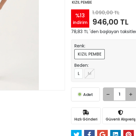
KIZIL PEMBE
1.090,00 TL
%13
946,00 TL
indirim
78,83 TL 'den başlayan taksitle
Renk:
KIZIL PEMBE
Beden:
L
M
Adet
Hızlı Gönderi
Güvenli Alışveriş