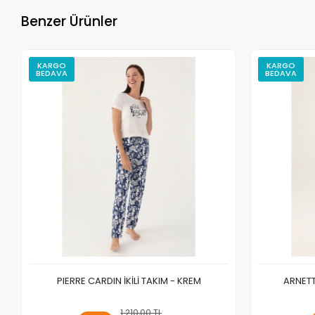
Benzer Ürünler
KARGO
KARGO
BEDAVA
BEDAVA
PIERRE CARDIN İKİLİ TAKIM - KREM
ARNETTA
1.210,00 TL
Sepete Ekle