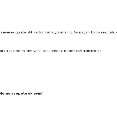
inleyerek günlük stilinizi tamamlayabilirsiniz. Ayrıca, şık bir aksesuar
 kalıp, beden tavsiyesi: Her zamanki bedeninizi alabilirsiniz.
 Hemen sepete ekleyin!