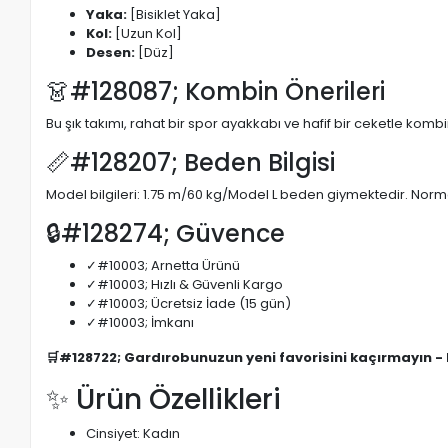
Yaka:
[Bisiklet Yaka]
Kol:
[Uzun Kol]
Desen:
[Düz]
👗#128087; Kombin Önerileri
Bu şık takımı, rahat bir spor ayakkabı ve hafif bir ceketle komb
📏#128207; Beden Bilgisi
Model bilgileri: 1.75 m/60 kg/Model L beden giymektedir. Normal
🔒#128274; Güvence
✓#10003; Arnetta Ürünü
✓#10003; Hızlı & Güvenli Kargo
✓#10003; Ücretsiz İade (15 gün)
✓#10003; İmkanı
🛒#128722; Gardırobunuzun yeni favorisini kaçırmayın -
✨ Ürün Özellikleri
Cinsiyet: Kadın