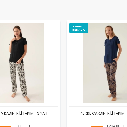
KARGO
BEDAVA
 KADIN İKİLİ TAKIM - SİYAH
PIERRE CARDIN İKİLİ TAKIM 
1.138,00 TL
Sepete Ekle
1.294,00 TL
Sepete