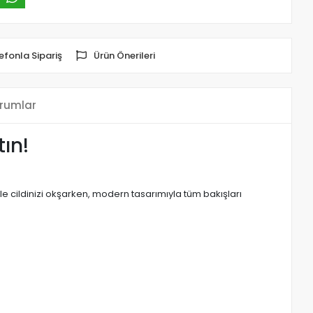
efonla Sipariş
Ürün Önerileri
rumlar
ın!
ı ile cildinizi okşarken, modern tasarımıyla tüm bakışları