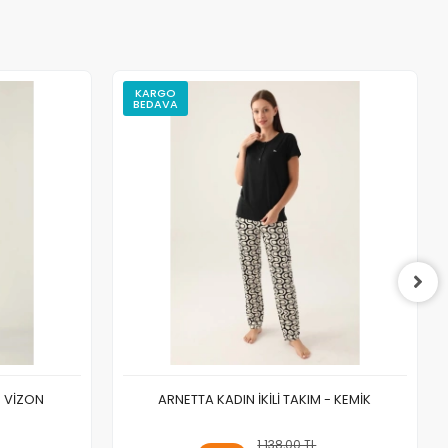
KARGO
BEDAVA
- VİZON
ARNETTA KADIN İKİLİ TAKIM - KEMİK
 Ekle
1.138,00 TL
Sepete Ekle