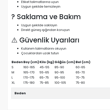
Etiket talimatlarına uyun
Uygun şekilde temizleyin
? Saklama ve Bakım
Uygun şekilde saklayın
Direkt güneş ışığından koruyun
⚠️ Güvenlik Uyarıları
Kullanım talimatlarını okuyun
Çocuklardan uzak tutun
Beden
Boy (cm)
Kilo (kg)
Göğüs (cm)
Bel (cm)
S
160-165
45-55
85-90
60-65
M
165-170
55-65
90-95
65-70
L
170-175
65-75
95-100
70-75
XL
175-180
75-85
100-105
75-80
Beden