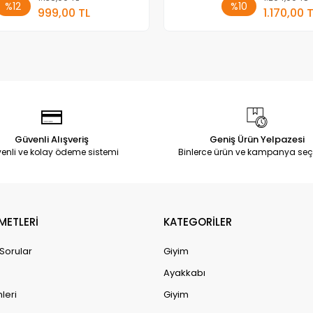
%12
%10
999,00 TL
1.170,00 
Adet
Adet
Güvenli Alışveriş
Geniş Ürün Yelpazesi
enli ve kolay ödeme sistemi
Binlerce ürün ve kampanya seç
METLERİ
KATEGORİLER
 Sorular
Giyim
Ayakkabı
leri
Giyim