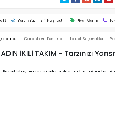
e Et
Yorum Yaz
Karşılaştır
Fiyat Alarmı
Tel
çıklaması
Garanti ve Teslimat
Taksit Seçenekleri
Yo
IN İKİLİ TAKIM - Tarzınızı Yansıt
en... Bu zarif takım, her anınıza konfor ve stil katacak. Yumuşacık kumaş