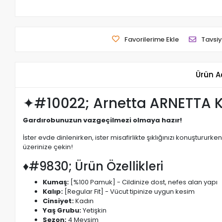
Favorilerime Ekle
Tavsiy
Ürün A
✦#10022; Arnetta ARNETTA KAD
Gardırobunuzun vazgeçilmezi olmaya hazır!
İster evde dinlenirken, ister misafirlikte şıklığınızı konuştururk
üzerinize çekin!
♦#9830; Ürün Özellikleri
Kumaş:
[%100 Pamuk] - Cildinize dost, nefes alan yapı
Kalıp:
[Regular Fit] - Vücut tipinize uygun kesim
Cinsiyet:
Kadın
Yaş Grubu:
Yetişkin
Sezon:
4 Mevsim