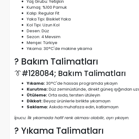
Yaş Grubu: Yetişkin
Kumaş: %100 Pamuk
Kalıp: Regular Fit
Yaka Tipi: Bisiklet Yaka
Kol Tipi: Uzun Kol
Desen: Düz
Sezon: 4 Mevsim
Menşei: Türkiye
Yıkama: 30°C'de makine yıkama
? Bakım Talimatları
👔#128084; Bakım Talimatları
Yıkama:
30°C'de hassas programda yıkayın
Kurutma:
Düz zeminüstünde, direkt güneş ışığından uz
Ütüleme:
Orta ısıda, tersten ütüleyin
Dikkat:
Beyaz ürünlerle birlikte yıkamayın
Saklama:
Askıda muhafaza edin, katlamayın
İpucu: İlk yıkamada hafif renk akması olabilir, ayrı yıkayın.
? Yıkama Talimatları