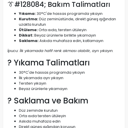
👔#128084; Bakım Talimatları
Yıkama:
30°C'de hassas programda yıkayın
Kurutma:
Düz zeminüstünde, direkt güneş ışığından
uzakta kurutun
Ütüleme:
Orta ısıda, tersten ütüleyin
Dikkat:
Beyaz ürünlerle birlikte yıkamayın
Saklama:
Askıda muhafaza edin, katlamayın
İpucu: İlk yıkamada hafif renk akması olabilir, ayrı yıkayın.
? Yıkama Talimatları
30°C'de hassas programda yıkayın
İlk yıkamada ayrı yıkayın
Tersten yıkayın
Beyaz ürünlerle yıkamayın
? Saklama ve Bakım
Düz zeminde kurutun
Orta ısıda tersten ütüleyin
Askıda muhafaza edin
Direkt güneş ışığından koruyun