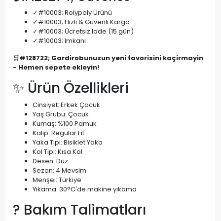
✓#10003; Rolypoly Ürünü
✓#10003; Hizli & Güvenli Kargo
✓#10003; Ücretsiz Iade (15 gün)
✓#10003; Imkani
🛒#128722; Gardirobunuzun yeni favorisini kaçirmayin
- Hemen sepete ekleyin!
✨ Ürün Özellikleri
Cinsiyet: Erkek Çocuk
Yaş Grubu: Çocuk
Kumaş: %100 Pamuk
Kalıp: Regular Fit
Yaka Tipi: Bisiklet Yaka
Kol Tipi: Kısa Kol
Desen: Düz
Sezon: 4 Mevsim
Menşei: Türkiye
Yıkama: 30°C'de makine yıkama
? Bakım Talimatları