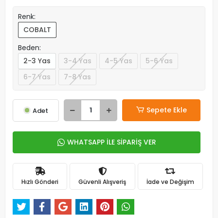
Renk:
COBALT
Beden:
2-3 Yas
3-4 Yas
4-5 Yas
5-6 Yas
6-7 Yas
7-8 Yas
Sepete Ekle
Adet
WHATSAPP İLE SİPARİŞ VER
Hızlı Gönderi
Güvenli Alışveriş
İade ve Değişim