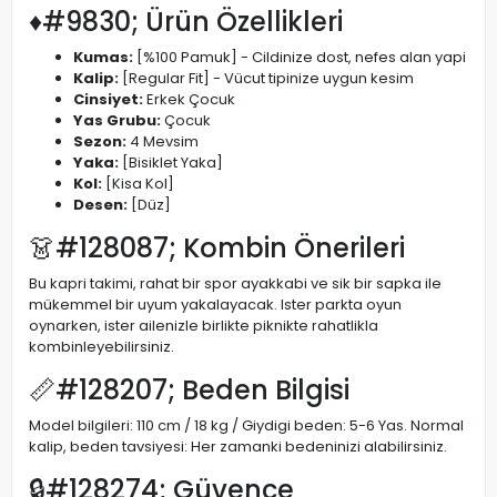
♦#9830; Ürün Özellikleri
Kumas:
[%100 Pamuk] - Cildinize dost, nefes alan yapi
Kalip:
[Regular Fit] - Vücut tipinize uygun kesim
Cinsiyet:
Erkek Çocuk
Yas Grubu:
Çocuk
Sezon:
4 Mevsim
Yaka:
[Bisiklet Yaka]
Kol:
[Kisa Kol]
Desen:
[Düz]
👗#128087; Kombin Önerileri
Bu kapri takimi, rahat bir spor ayakkabi ve sik bir sapka ile
mükemmel bir uyum yakalayacak. Ister parkta oyun
oynarken, ister ailenizle birlikte piknikte rahatlikla
kombinleyebilirsiniz.
📏#128207; Beden Bilgisi
Model bilgileri: 110 cm / 18 kg / Giydigi beden: 5-6 Yas. Normal
kalip, beden tavsiyesi: Her zamanki bedeninizi alabilirsiniz.
🔒#128274; Güvence