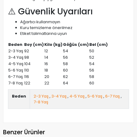
⚠️ Güvenlik Uyarıları
Ağartıcı kullanmayın
Kuru temizleme önerilmez
Etiket talimatlarına uyun
Beden
Boy (cm)
Kilo (kg)
Göğüs (cm)
Bel (cm)
2-3 Yaş
92
12
54
50
3-4 Yaş
98
14
56
52
4-5 Yaş
104
16
58
54
5-6 Yaş
110
18
60
56
6-7 Yaş
116
20
62
58
7-8 Yaş
122
22
64
60
Beden
2-3 Yaş
,
3-4 Yaş
,
4-5 Yaş
,
5-6 Yaş
,
6-7 Yaş
,
7-8 Yaş
Benzer Ürünler