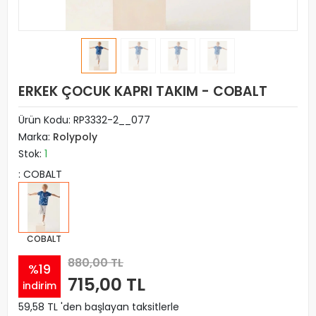
ERKEK ÇOCUK KAPRI TAKIM - COBALT
Ürün Kodu:
RP3332-2__077
Marka:
Rolypoly
Stok:
1
: COBALT
COBALT
880,00 TL
%19
715,00 TL
indirim
59,58 TL 'den başlayan taksitlerle