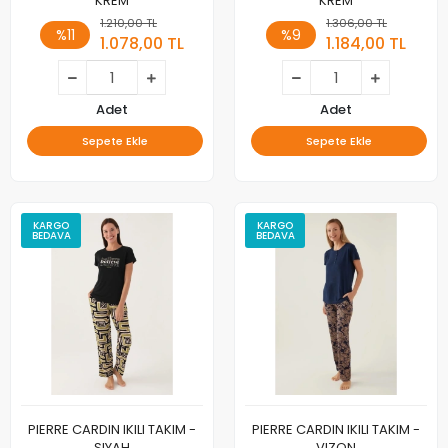
KREM
KREM
1.210,00 TL
1.306,00 TL
%11
%9
1.078,00 TL
1.184,00 TL
Adet
Adet
Sepete Ekle
Sepete Ekle
KARGO
KARGO
BEDAVA
BEDAVA
PIERRE CARDIN IKILI TAKIM -
PIERRE CARDIN IKILI TAKIM -
SIYAH
VIZON