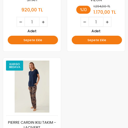
1.294,00 TL
920,00 TL
%10
1.170,00 TL
Adet
Adet
Sepete Ekle
Sepete Ekle
KARGO
BEDAVA
PIERRE CARDIN IKILI TAKIM -
LACIVERT