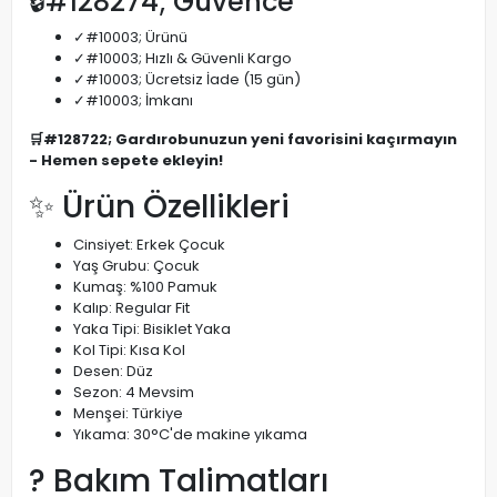
🔒#128274; Güvence
✓#10003; Ürünü
✓#10003; Hızlı & Güvenli Kargo
✓#10003; Ücretsiz İade (15 gün)
✓#10003; İmkanı
🛒#128722; Gardırobunuzun yeni favorisini kaçırmayın
- Hemen sepete ekleyin!
✨ Ürün Özellikleri
Cinsiyet: Erkek Çocuk
Yaş Grubu: Çocuk
Kumaş: %100 Pamuk
Kalıp: Regular Fit
Yaka Tipi: Bisiklet Yaka
Kol Tipi: Kısa Kol
Desen: Düz
Sezon: 4 Mevsim
Menşei: Türkiye
Yıkama: 30°C'de makine yıkama
? Bakım Talimatları