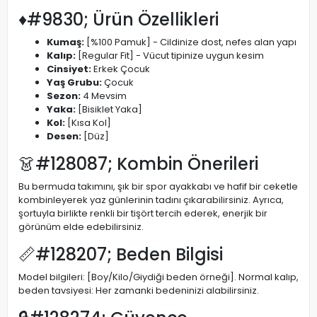
♦#9830; Ürün Özellikleri
Kumaş:
[%100 Pamuk] - Cildinize dost, nefes alan yapı
Kalıp:
[Regular Fit] - Vücut tipinize uygun kesim
Cinsiyet:
Erkek Çocuk
Yaş Grubu:
Çocuk
Sezon:
4 Mevsim
Yaka:
[Bisiklet Yaka]
Kol:
[Kısa Kol]
Desen:
[Düz]
👗#128087; Kombin Önerileri
Bu bermuda takımını, şık bir spor ayakkabı ve hafif bir ceketle
kombinleyerek yaz günlerinin tadını çıkarabilirsiniz. Ayrıca,
şortuyla birlikte renkli bir tişört tercih ederek, enerjik bir
görünüm elde edebilirsiniz.
📏#128207; Beden Bilgisi
Model bilgileri: [Boy/Kilo/Giydiği beden örneği]. Normal kalıp,
beden tavsiyesi: Her zamanki bedeninizi alabilirsiniz.