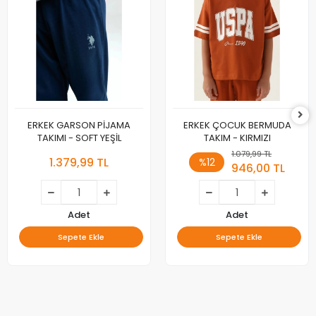
ERKEK GARSON PİJAMA
ERKEK ÇOCUK BERMUDA
TAKIMI - SOFT YEŞİL
TAKIM - KIRMIZI
1.079,99 TL
1.379,99 TL
%12
946,00 TL
Adet
Adet
Sepete Ekle
Sepete Ekle