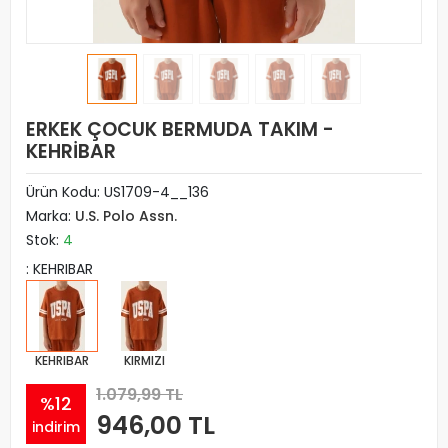
ERKEK ÇOCUK BERMUDA TAKIM -
KEHRİBAR
Ürün Kodu:
US1709-4__136
Marka:
U.S. Polo Assn.
Stok:
4
: KEHRIBAR
KEHRIBAR
KIRMIZI
1.079,99 TL
%12
946,00 TL
indirim