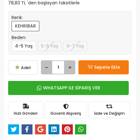
78,83 TL 'den başlayan taksitlerle
Renk:
KEHRİBAR
Beden:
4-5 Yaş
5-6 Yaş
6-7 Yaş
Sepete Ekle
Adet
WHATSAPP İLE SİPARİŞ VER
Hızlı Gönderi
Güvenli Alışveriş
İade ve Değişim