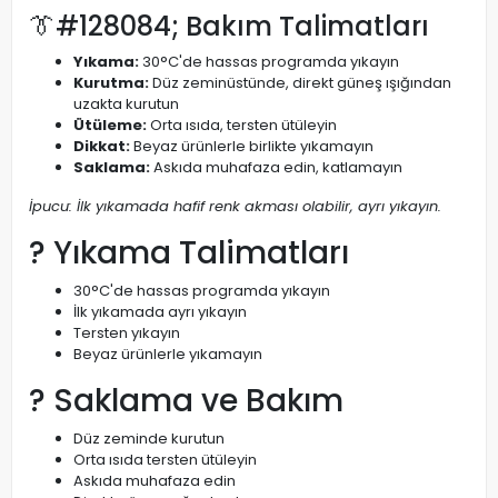
👔#128084; Bakım Talimatları
Yıkama:
30°C'de hassas programda yıkayın
Kurutma:
Düz zeminüstünde, direkt güneş ışığından
uzakta kurutun
Ütüleme:
Orta ısıda, tersten ütüleyin
Dikkat:
Beyaz ürünlerle birlikte yıkamayın
Saklama:
Askıda muhafaza edin, katlamayın
İpucu: İlk yıkamada hafif renk akması olabilir, ayrı yıkayın.
? Yıkama Talimatları
30°C'de hassas programda yıkayın
İlk yıkamada ayrı yıkayın
Tersten yıkayın
Beyaz ürünlerle yıkamayın
? Saklama ve Bakım
Düz zeminde kurutun
Orta ısıda tersten ütüleyin
Askıda muhafaza edin