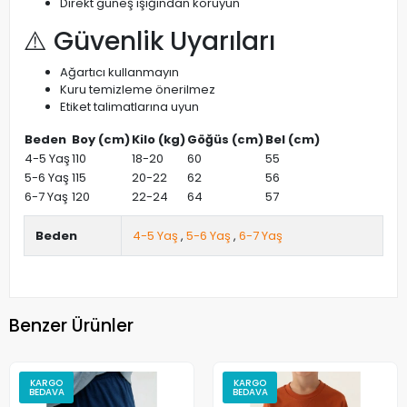
Direkt güneş ışığından koruyun
⚠️ Güvenlik Uyarıları
Ağartıcı kullanmayın
Kuru temizleme önerilmez
Etiket talimatlarına uyun
Beden
Boy (cm)
Kilo (kg)
Göğüs (cm)
Bel (cm)
4-5 Yaş
110
18-20
60
55
5-6 Yaş
115
20-22
62
56
6-7 Yaş
120
22-24
64
57
Beden
4-5 Yaş
,
5-6 Yaş
,
6-7 Yaş
Benzer Ürünler
KARGO
KARGO
BEDAVA
BEDAVA