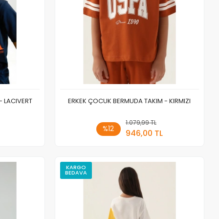
- LACIVERT
ERKEK ÇOCUK BERMUDA TAKIM - KIRMIZI
 Ekle
1.079,99 TL
Sepete Ekle
%12
946,00 TL
Adet
KARGO
BEDAVA