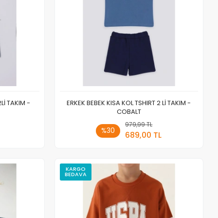
Lİ TAKIM -
ERKEK BEBEK KISA KOL TSHIRT 2 Lİ TAKIM -
COBALT
 Ekle
979,99 TL
Sepete Ekle
%30
689,00 TL
Adet
KARGO
BEDAVA