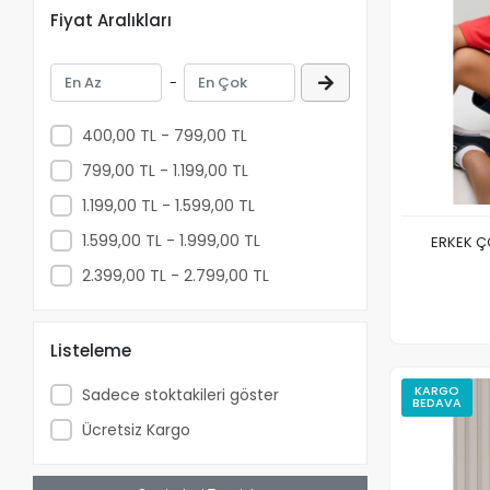
Fiyat Aralıkları
6-9 Ay
9-12 Ay
-
14-15 Yaş
3 YAŞ
400,00 TL - 799,00 TL
3-4 Yaş
799,00 TL - 1.199,00 TL
1.199,00 TL - 1.599,00 TL
1.599,00 TL - 1.999,00 TL
ERKEK Ç
2.399,00 TL - 2.799,00 TL
Listeleme
KARGO
Sadece stoktakileri göster
BEDAVA
Ücretsiz Kargo