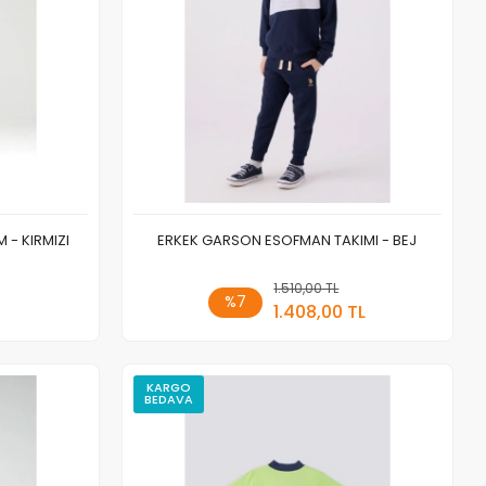
- KIRMIZI
ERKEK GARSON ESOFMAN TAKIMI - BEJ
 Ekle
1.510,00 TL
Sepete Ekle
%7
1.408,00 TL
Adet
KARGO
BEDAVA