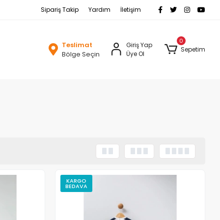
Sipariş Takip
Yardım
İletişim
0
Teslimat
Giriş Yap
Sepetim
Bölge Seçin
Üye Ol
KARGO
BEDAVA