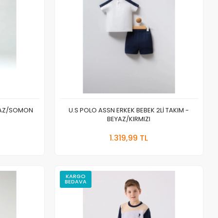
EYAZ/SOMON
U.S POLO ASSN ERKEK BEBEK 2Lİ TAKIM -
BEYAZ/KIRMIZI
 Ekle
Sepete Ekle
1.319,99 TL
Adet
KARGO
BEDAVA