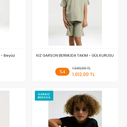
 - Beyaz
KIZ GARSON BERMUDA TAKIM - GÜL KURUSU
 Ekle
1.049,99 TL
Sepete Ekle
%4
1.012,00 TL
Adet
KARGO
BEDAVA