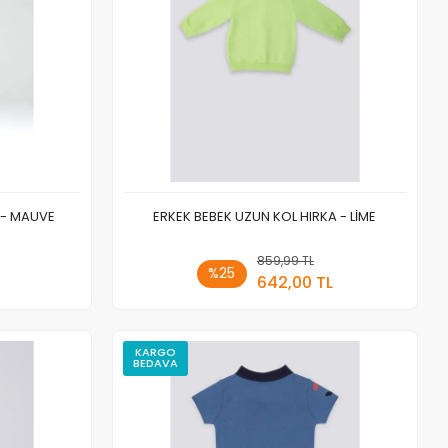
 - MAUVE
ERKEK BEBEK UZUN KOL HIRKA - LİME
 Ekle
859,99 TL
Sepete Ekle
%25
642,00 TL
Adet
KARGO
BEDAVA