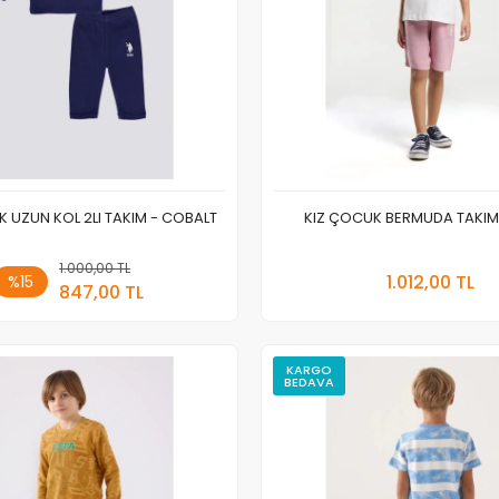
K UZUN KOL 2LI TAKIM - COBALT
KIZ ÇOCUK BERMUDA TAKIM
1.000,00 TL
Sepete Ekle
Sepete
1.012,00 TL
%15
847,00 TL
Adet
Adet
KARGO
BEDAVA