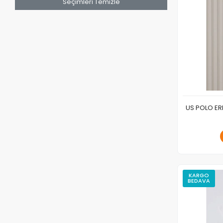
Seçimleri Temizle
US POLO ER
KARGO
BEDAVA