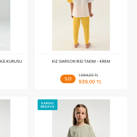
GÜL KURUSU
KIZ GARSON İKİLİ TAKIM - KREM
 Ekle
1.084,00 TL
Sepete Ekle
%13
939,00 TL
Adet
KARGO
BEDAVA