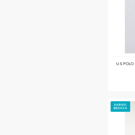
U.S POLO 
KARGO
BEDAVA