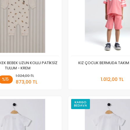
KEK BEBEK UZUN KOLLU PATİKSİZ
KIZ ÇOCUK BERMUDA TAKIM
TULUM - KREM
1.024,00 TL
Sepete Ekle
Sepete
1.012,00 TL
%15
873,00 TL
Adet
Adet
KARGO
BEDAVA