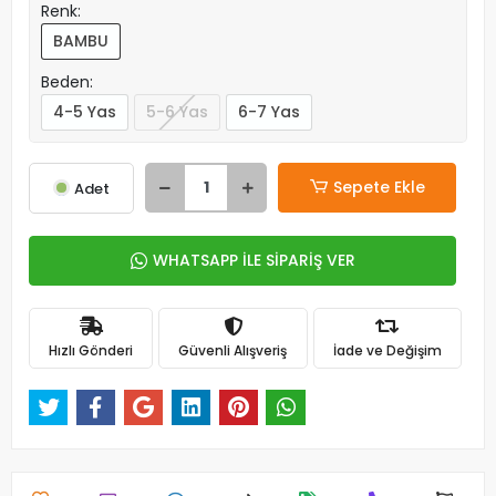
Renk:
BAMBU
Beden:
4-5 Yas
5-6 Yas
6-7 Yas
Sepete Ekle
Adet
WHATSAPP İLE SİPARİŞ VER
Hızlı Gönderi
Güvenli Alışveriş
İade ve Değişim