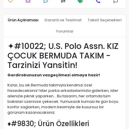
Ürün Açıklaması
Garanti ve Teslimat
Taksit Seçenekleri
Yorumlar
✦#10022; U.S. Polo Assn. KIZ
ÇOCUK BERMUDA TAKIM -
Tarzinizi Yansitin!
Gardirobunuzun vazgeçilmezi olmaya hazir!
Kizlar, bu sik Bermuda takimiyla kendinizi özel
hissedeceksiniz! Ister parka arkadaslarinizla giderken, ister
ailenizle piknik yaparken... Bu tasarim, her ortamda tüm
bakislari üzerinize çekecek. Yumusacik kumasi ile gün boyu
konfor saglarken, modern kesimiyle de kusursuz bir
görünüm kazanacaksiniz.
♦#9830; Ürün Özellikleri