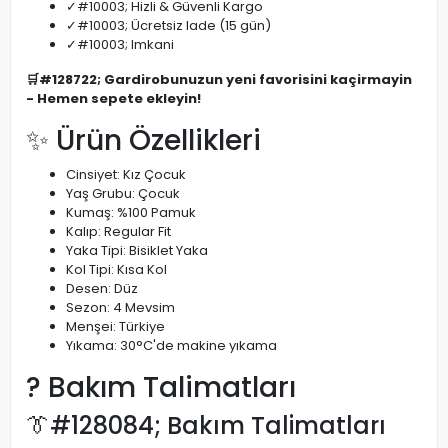
✓#10003; Hizli & Güvenli Kargo
✓#10003; Ücretsiz Iade (15 gün)
✓#10003; Imkani
🛒#128722; Gardirobunuzun yeni favorisini kaçirmayin
- Hemen sepete ekleyin!
✨ Ürün Özellikleri
Cinsiyet: Kız Çocuk
Yaş Grubu: Çocuk
Kumaş: %100 Pamuk
Kalıp: Regular Fit
Yaka Tipi: Bisiklet Yaka
Kol Tipi: Kısa Kol
Desen: Düz
Sezon: 4 Mevsim
Menşei: Türkiye
Yıkama: 30°C'de makine yıkama
? Bakım Talimatları
👔#128084; Bakım Talimatları