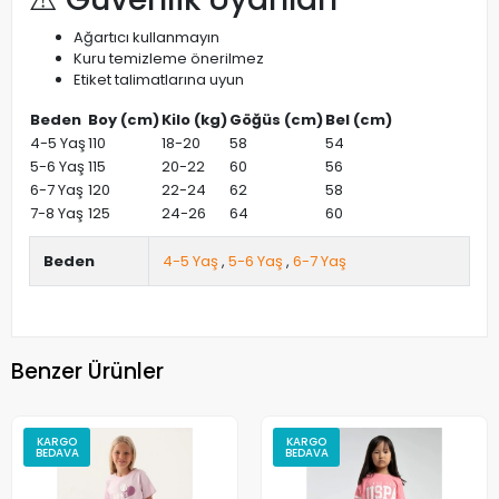
Ağartıcı kullanmayın
Kuru temizleme önerilmez
Etiket talimatlarına uyun
Beden
Boy (cm)
Kilo (kg)
Göğüs (cm)
Bel (cm)
4-5 Yaş
110
18-20
58
54
5-6 Yaş
115
20-22
60
56
6-7 Yaş
120
22-24
62
58
7-8 Yaş
125
24-26
64
60
Beden
4-5 Yaş
,
5-6 Yaş
,
6-7 Yaş
Benzer Ürünler
KARGO
KARGO
BEDAVA
BEDAVA