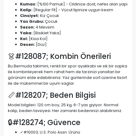
Kumas:
[%100 Pamuk] - Cildinize dost, nefes alan yapi
Kalip:
[Regular Fit] - Vücut tipinize uygun kesim
Cinsiyet:
Kiz Çocuk
Yas Grubu:
Çocuk
Sezon:
4 Mevsim
Yaka:
[Bisiklet Yaka]
Kol:
[Kisa Kol]
Desen:
[Düz]
👗#128087; Kombin Önerileri
Bu Bermuda takimini, renkli bir spor ayakkabi ve sik bir sapka
ile kombinleyerek hem rahat hem de tarzinizi yansitan bir
görünüm elde edebilirsiniz. Yaz günlerinde sort üzerine tisört
ile de mükemmel bir uyum saglar.
📏#128207; Beden Bilgisi
Model bilgileri: 120 cm boy, 25 kg, 6-7 yas giyiyor. Normal
kalip, beden tavsiyesi: Her zamanki bedeninizi alabilirsiniz.
🔒#128274; Güvence
✓#10003; U.S. Polo Assn. Ürünü